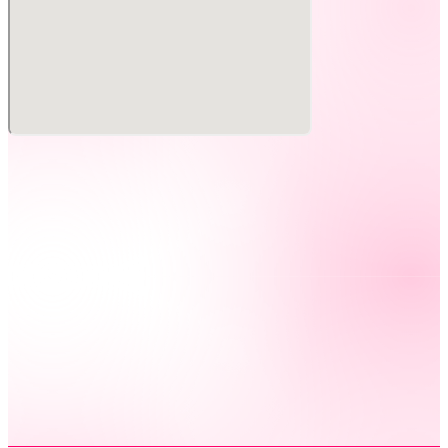
出演：畠中祐
開催日時：2026年1月18日（日）
開場）13:30 開演）14:00（予定）
開催場所：文化放送メディアプラスホール
チケット価格：全席指定席 3,500円（税込）
チケット販売：（一般先着販売）12月14日（日）12時～
【イベントに関する注意事項】
・営利目的のチケットの譲渡、転売、オークションへの出品
等は禁止いたします。
・客席での撮影、録音、録画は固くお断りいたします。該当
する行為を見つけた場合、撮影・録音データを消去の上、ご
退場頂く場合がございます。
・開場・開演時間、出演者は予告なく変更となる場合がござ
います。また、その際の払い戻しにはご対応できかねます。
・イベントが中止、延期となった場合も交通費や宿泊費等の
補償は致しません。
・お客様がご利用になられる交通機関の麻痺等による、期日
や座席の変更、払い戻しはいたしません。
・公演中止・延期の場合を除き、個人的な体調不良等による
お客様のご事情による払い戻しにはご対応できかねます。
・未就学児が保護者の膝上で鑑賞される場合に限り、チケッ