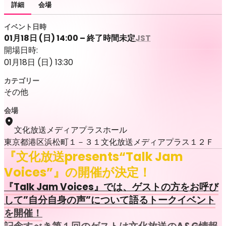
詳細
会場
イベント日時
01月18日 (日) 14:00 – 終了時間未定
JST
開場日時:
01月18日 (日) 13:30
カテゴリー
その他
会場
文化放送メディアプラスホール
東京都港区浜松町１－３１文化放送メディアプラス１２Ｆ
『文化放送presents“Talk Jam
Voices”』の開催が決定！
『Talk Jam Voices』では、ゲストの方をお呼び
して”自分自身の声”について語るトークイベント
を開催！