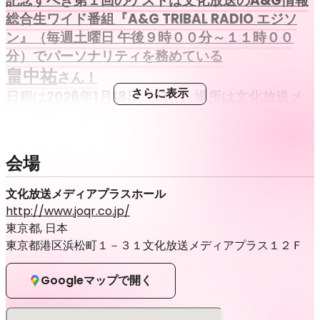
記念すべき第１回のゲストは文化放送のA&G情報
総合生ワイド番組『A&G TRIBAL RADIO エジソ
ン』（毎週土曜日 午後９時００分～１１時００
分）でパーソナリティを務めている
畠中祐
さん！
日程は2026年1月18日（日）、場所は文化放送メ
さらに表示
ディアプラスホール！！
貴重な『声』にまつわるエピソードを伺って行
きます！
会場
文化放送メディアプラスホール
チケットは税込3,500円（全席指定）。
http://www.joqr.co.jp/
参加者には文化放送オリジナル記念品をプレゼン
東京都, 日本
ト！
東京都港区浜松町１－３１文化放送メディアプラス１２Ｆ
2025年12月14日（日）12：00より、一般先着
販売を受付します。
Googleマップで開く
■イベント概要
タイトル：『文化放送 Presents "Talk Jam Voices"』