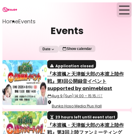
Home
Events
Events
Show calendar
Date
Application closed
『本渡楓と天津飯大郎の本渡上陸作
戦』第1回公開録音イベント
supported by animeblast
Aug 9 (Sun) 14:00 – 15:15
JST
Bunka Hoso Media Plus Hall
23 hours left until event start
『本渡楓・天津飯大郎の本渡上陸作
戦』第3回上陸ファンミーティング