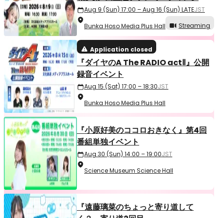
Aug 9 (Sun) 17:00 – Aug 16 (Sun) LATE
JST
Streaming
Bunka Hoso Media Plus Hall
Application closed
『ダイヤのA The RADIO actⅡ』公開
録音イベント
Aug 15 (Sat) 17:00 – 18:30
JST
Bunka Hoso Media Plus Hall
『小原好美のココロおきなく』第4回
番組単独イベント
Aug 30 (Sun) 14:00 – 19:00
JST
Science Museum Science Hall
『遠藤璃菜のちょっと寄り道して