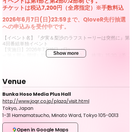
イベントは第1部と第2部の2部制です。
チケットは税込7,200円（全席指定）※手数料込
2026年6月7日(日)23:59まで、QloveR先行抽選
への申込みを受付中です。
【イベント名】『夕実＆梨沙のラフストーリーは突然に』第
4回番組単独イベント
【実施日】2026年7月19日（日）
Show more
≪第１部≫ 開場）13:30 開演）14:00 終演）15:30（予
定）
≪第２部≫ 開場）17:00 開演）17:30 終演）19:00（予
定）
（※各回、90分程度予定）
Venue
【会場】文化放送 メディアプラスホール
【出演者】内山夕実、種田梨沙
Bunka Hoso Media Plus Hall
【ゲスト】髙橋ミナミ ※夜の部のみ
http://www.joqr.co.jp/plaza/visit.html
チケット価格：限定グッズ付き全席指定 7,200円（税込）
Tokyo, Japan
※手数料込
チケット販売：
1-31 Hamamatsucho, Minato Ward, Tokyo 105-0013
QloveR先行抽選受付
2026年5月29日（金）21:00 ～ 2026年6月7日（日）
Open in Google Maps