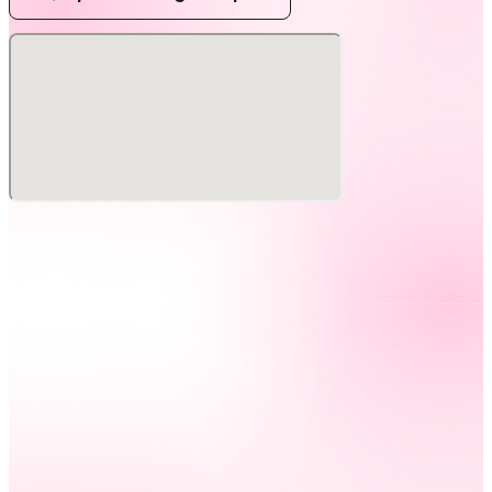
23:59
当落連絡：6月10日（水）18:00（予定）
入金期間：当選通知後、6月19日（金）23:59まで
購入上限：１人１枚まで
一般先着販売
2026年6月25日（木）18:00 ～
購入上限：１人１枚まで
【イベントに関する注意事項】
・営利目的のチケットの譲渡、転売、オークションへの出品
等は禁止いたします。
・客席での撮影、録音、録画は固くお断りいたします。該当
する行為を見つけた場合、撮影・録音データを消去の上、ご
退場頂く場合がございます。
・開場・開演時間、出演者は予告なく変更となる場合がござ
います。また、その際の払い戻しにはご対応できかねます。
・イベントが中止、延期となった場合も交通費や宿泊費等の
補償は致しません。
・お客様がご利用になられる交通機関の麻痺等による、期日
や座席の変更、払い戻しはいたしません。
・公演中止・延期の場合を除き、個人的な体調不良および新
型コロナウイルス感染によるお客様のご事情による払い戻し