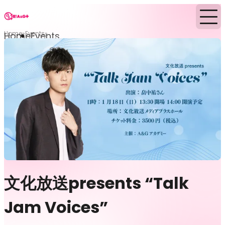
Home
Events
Home
Events
文化放送presents “Talk
Jam Voices”