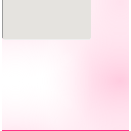
出演：畠中祐
開催日時：2026年1月18日（日）
開場）13:30 開演）14:00（予定）
開催場所：文化放送メディアプラスホール
チケット価格：全席指定席 3,500円（税込）
チケット販売：（一般先着販売）12月14日（日）12時～
【イベントに関する注意事項】
・営利目的のチケットの譲渡、転売、オークションへの出品
等は禁止いたします。
・客席での撮影、録音、録画は固くお断りいたします。該当
する行為を見つけた場合、撮影・録音データを消去の上、ご
退場頂く場合がございます。
・開場・開演時間、出演者は予告なく変更となる場合がござ
います。また、その際の払い戻しにはご対応できかねます。
・イベントが中止、延期となった場合も交通費や宿泊費等の
補償は致しません。
・お客様がご利用になられる交通機関の麻痺等による、期日
や座席の変更、払い戻しはいたしません。
・公演中止・延期の場合を除き、個人的な体調不良等による
お客様のご事情による払い戻しにはご対応できかねます。
・未就学児が保護者の膝上で鑑賞される場合に限り、チケッ