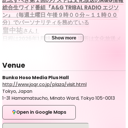
記念すべき第１回のゲストは文化放送のA&G情報
総合生ワイド番組『A&G TRIBAL RADIO エジソ
ン』（毎週土曜日 午後９時００分～１１時００
分）でパーソナリティを務めている
畠中祐
さん！
日程は2026年1月18日（日）、場所は文化放送メ
Show more
ディアプラスホール！！
貴重な『声』にまつわるエピソードを伺って行
きます！
Venue
Bunka Hoso Media Plus Hall
チケットは税込3,500円（全席指定）。
http://www.joqr.co.jp/plaza/visit.html
参加者には文化放送オリジナル記念品をプレゼン
Tokyo, Japan
ト！
1-31 Hamamatsucho, Minato Ward, Tokyo 105-0013
2025年12月14日（日）12：00より、一般先着
販売を受付します。
Open in Google Maps
■イベント概要
タイトル：『文化放送 Presents "Talk Jam Voices"』