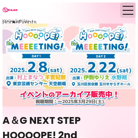
Home
Events
Home
Events
A＆G NEXT STEP
HOOOOPE! 2nd