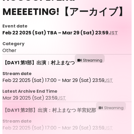
MEEEETING!【アーカイブ】
Event date
Feb 22 2025 (Sat) TBA – Mar 29 (Sat) 23:59
JST
Category
Other
Streaming
【DAY1 第1部】出演：村上まなつ
Stream date
Feb 22 2025 (Sat) 17:00 – Mar 29 (Sat) 23:59
JST
Latest Archive End Time
Mar 29 2025 (Sat) 23:59
JST
Streaming
【DAY1 第2部】出演：村上まなつ 羊宮妃那
Stream date
Feb 22 2025 (Sat) 17:00 – Mar 29 (Sat) 23:59
JST