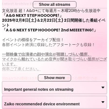
Latest Archive End Time
Show all streams
Mar 29 2025 (Sat) 23:59
JST
文化放送 超！A&G+にて毎週月～木曜20時から生放送中
「A&G NEXT STEP HOOOOPE!」
Streaming
【DAY1 第3部】出演：羊宮妃那
2025年2月8日(土)＆2月22日(土) 2日間開催した番組イベ
ント
Stream date
「A＆G NEXT STEP HOOOOPE! 2nd MEEEETING!」
Feb 22 2025 (Sat) 17:00 – Mar 29 (Sat) 23:59
JST
イベントの模様をアーカイブ配信！
Latest Archive End Time
各部イベント終演に収録したアフタートークも収録！
Mar 29 2025 (Sat) 23:59
JST
一部映像で出演者の顔や演出が視聴しづらい箇所、
Streaming
【DAY2 第1部】出演：水野朔
マイクから離れているため音声が聞き取りづらい箇所がござ
います。
Stream date
何卒ご了承ください。
Feb 24 2025 (Mon) 12:00 – Mar 29 (Sat) 23:59
JST
Show more
※DAY2の模様は2月24日(月)12時以降に公開予定です
Latest Archive End Time
Mar 29 2025 (Sat) 23:59
JST
【出演】
Important general notes on streaming
DAY１ 第１部 村上まなつ
Streaming
【DAY2 第2部】出演：伊駒ゆりえ 水野朔
DAY１ 第２部 村上まなつ 羊宮妃那
DAY１ 第３部 羊宮妃那
Zaiko recommended device environment
Stream date
DAY２ 第１部 水野朔