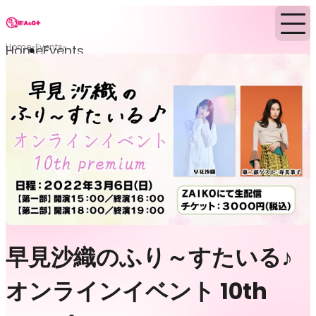
Home
Events
Home
Events
早見沙織のふり～すたいる♪
オンラインイベント 10th