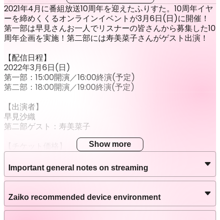
Streaming
2021年4月に番組放送10周年を迎えたふりすた。10周年イヤ
ーを締めくくるオンラインイベントが3月6日(日)に開催！
Stream date
第一部は早見さんお一人でリスナーの皆さんから募集した10
Mar 6 2022 (Sun) 18:00 – 19:00
JST
周年企画を実施！第二部には寿美菜子さんがゲスト出演！
Latest Archive End Time
【配信日程】
Mar 13 2022 (Sun) 23:59
JST
2022年3月6日(日)
第一部：15:00開演／16:00終演(予定)
第二部：18:00開演／19:00終演(予定)
【出演者】
早見沙織
第二部ゲスト：寿美菜子
Show more
【チケット価格】
各部：3,000円(税込)
Important general notes on streaming
※ライブ配信終了後、チケットをお持ちの方は【3月13日
(日)23:59】までアーカイブ配信をご利用いただけます。
■アーカイブ配信期間中は何度でも視聴可能です。
Zaiko recommended device environment
■チケットの購入・動画の視聴には電子チケット販売プラッ